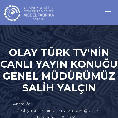
OLAY TÜRK TV'NIN
CANLI YAYIN KONUĞU
GENEL MÜDÜRÜMÜZ
SALIH YALÇIN
Anasayfa
Olay Türk TV'nin Canlı Yayın Konuğu Genel
Müdürümüz Salih Yalçın