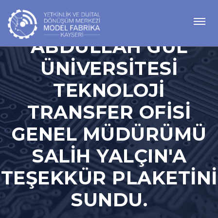
ABDULLAH GÜL
ÜNIVERSITESI
TEKNOLOJI
TRANSFER OFISI
GENEL MÜDÜRÜMÜ
SALIH YALÇIN'A
TEŞEKKÜR PLAKETINI
SUNDU.