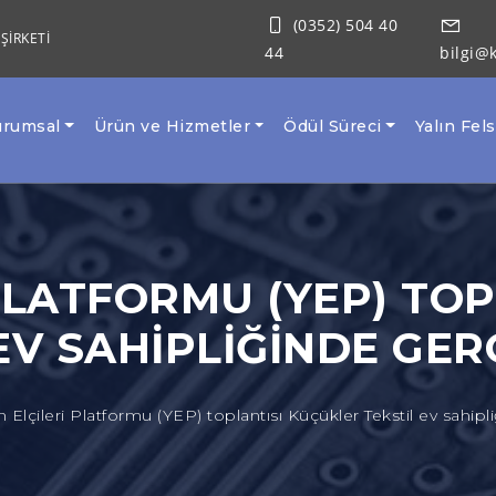
(0352) 504 40
ŞİRKETİ
44
bilgi@
urumsal
Ürün ve Hizmetler
Ödül Süreci
Yalın Fel
I PLATFORMU (YEP) TO
EV SAHIPLIĞINDE GER
ın Elçileri Platformu (YEP) toplantısı Küçükler Tekstil ev sahipl