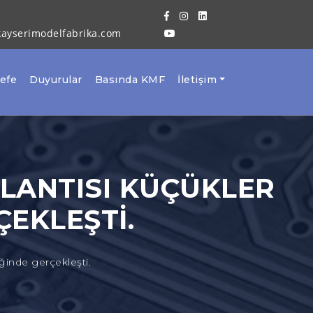
kayserimodelfabrika.com
sefe
Duyurular
Basında KMF
İletişim
PLANTISI KÜÇÜKLER
ÇEKLEŞTI.
iğinde gerçekleşti.