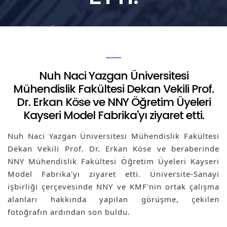
Anasayfa
Nuh Naci Yazgan Üniversitesi Mühendislik
Fakültesi Dekan Vekili Prof. Dr. Erkan Köse ve
NNY Öğretim Üyeleri Kayseri Model Fabrika'yı
Nuh Naci Yazgan Üniversitesi
ziyaret etti.
Mühendislik Fakültesi Dekan Vekili Prof.
Dr. Erkan Köse ve NNY Öğretim Üyeleri
Kayseri Model Fabrika'yı ziyaret etti.
Nuh Naci Yazgan Üniversitesi Mühendislik Fakültesi
Dekan Vekili Prof. Dr. Erkan Köse ve beraberinde
NNY Mühendislik Fakültesi Öğretim Üyeleri Kayseri
Model Fabrika'yı ziyaret etti. Üniversite-Sanayi
işbirliği çerçevesinde NNY ve KMF'nin ortak çalışma
alanları hakkında yapılan görüşme, çekilen
fotoğrafın ardından son buldu.