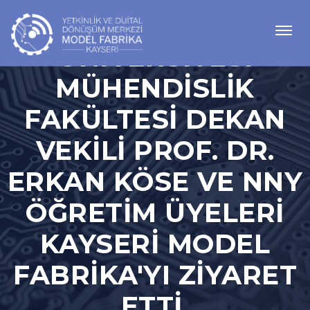
NUH NACI YAZGAN
ÜNIVERSITESI
MÜHENDISLIK
FAKÜLTESI DEKAN
VEKILI PROF. DR.
ERKAN KÖSE VE NNY
ÖĞRETIM ÜYELERI
KAYSERI MODEL
FABRIKA'YI ZIYARET
ETTI.